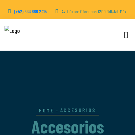
(+52) 333 666 2415
Av. Lázaro Cárdenas 1200 Gdl,Jal. Méx.
ACCESORIOS
HOME
Accesorios