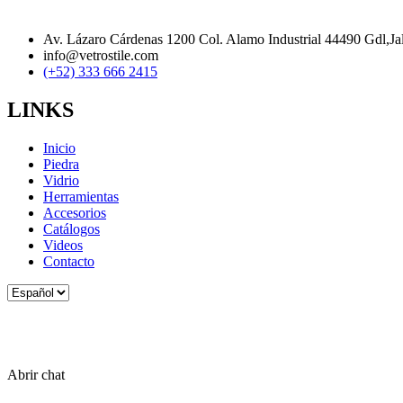
Av. Lázaro Cárdenas 1200 Col. Alamo Industrial 44490 Gdl,Ja
info@vetrostile.com
(+52) 333 666 2415
LINKS
Inicio
Piedra
Vidrio
Herramientas
Accesorios
Catálogos
Videos
Contacto
Elegir
un
idioma
Abrir chat