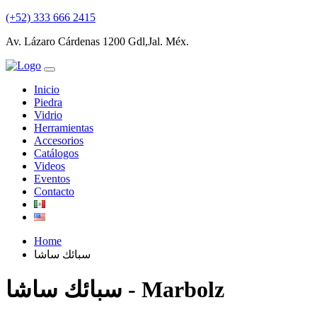
(+52) 333 666 2415
Av. Lázaro Cárdenas 1200 Gdl,Jal. Méx.
Inicio
Piedra
Vidrio
Herramientas
Accesorios
Catálogos
Videos
Eventos
Contacto
Home
سبائك ساشا
سبائك ساشا - Marbolz