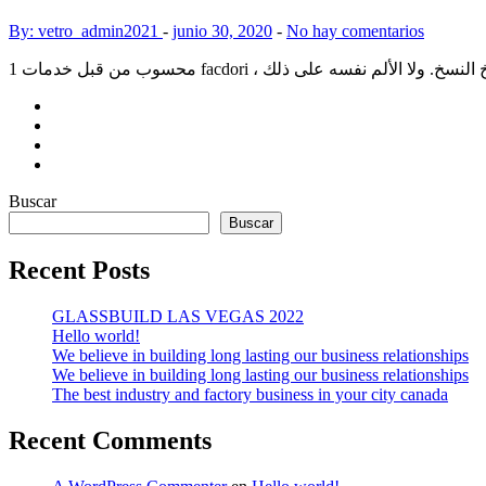
By: vetro_admin2021
-
junio 30, 2020
-
No hay comentarios
Buscar
Buscar
Recent Posts
GLASSBUILD LAS VEGAS 2022
Hello world!
We believe in building long lasting our business relationships
We believe in building long lasting our business relationships
The best industry and factory business in your city canada
Recent Comments