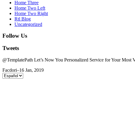
Home Three
Home Two Left
Home Two Right
Rtl Blog
Uncategorized
Follow Us
Tweets
@TemplatePath Let’s Now You Personalized Service for Your Most Va
Facdori
–
16 Jan, 2019
Elegir
un
idioma