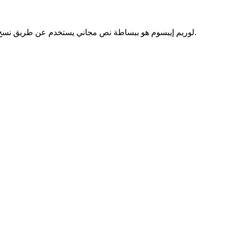
1 محسوب من قبل خدمات facdori ، لوريم إيبسوم هو ببساطة نص مجاني يستخدم عن طريق نسخ النسخ. ولا الألم نفسه على ذلك.